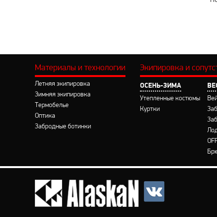
Н
Материалы и технологии
Экипировка и сопут
Летняя экипировка
ОСЕНЬ-ЗИМА
ВЕ
Зимняя экипировка
Утепленные костюмы
Ве
Термобелье
Куртки
За
Оптика
За
Забродные ботинки
Ло
OF
Бр