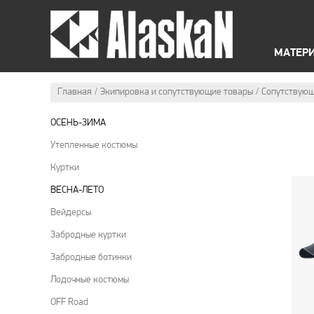
ЛЕТНЯЯ ЭКИПИРОВКА
МАТЕР
Главная
Экипировка и сопутствующие товары
Cопутствующ
ОСЕНЬ-ЗИМА
Утепленные костюмы
Куртки
ВЕСНА-ЛЕТО
Вейдерсы
Забродные куртки
Забродные ботинки
Лодочные костюмы
OFF Road