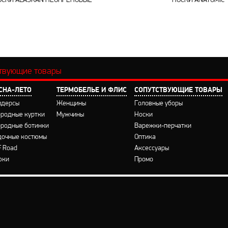
ОСКИ ALASKAN НЕОПРЕНОВЫЕ
НОСКИ ANATOMIC
ствующие товары
СНА-ЛЕТО
ТЕРМОБЕЛЬЕ И ФЛИС
CОПУТСТВУЮЩИЕ ТОВАРЫ
йдерсы
Женщины
Головные уборы
бродные куртки
Мужчины
Носки
бродные ботинки
Варежки-перчатки
дочные костюмы
Оптика
F Road
Аксессуары
юки
Промо