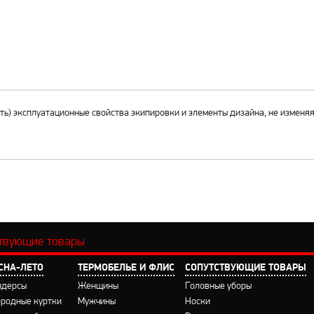
ать) эксплуатационные свойства экипировки и элементы дизайна, не изменя
ствующие товары
СНА-ЛЕТО
ТЕРМОБЕЛЬЕ И ФЛИС
CОПУТСТВУЮЩИЕ ТОВАРЫ
йдерсы
Женщины
Головные уборы
бродные куртки
Мужчины
Носки