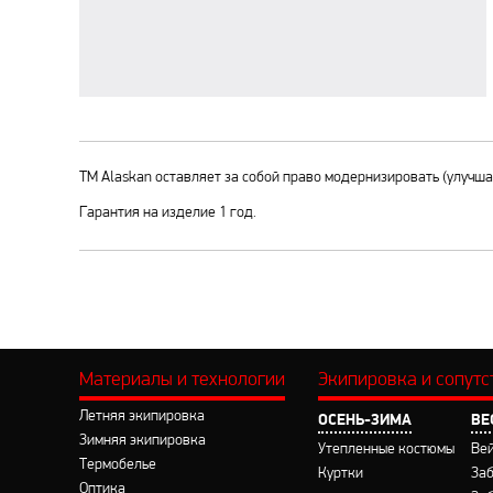
ТМ Alaskan оставляет за собой право модернизировать (улучш
Гарантия на изделие 1 год.
Материалы и технологии
Экипировка и сопут
Летняя экипировка
ОСЕНЬ-ЗИМА
ВЕ
Зимняя экипировка
Утепленные костюмы
Ве
Термобелье
Куртки
За
Оптика