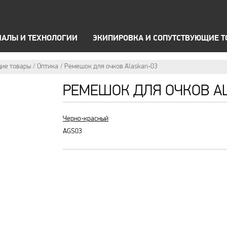
OFF Road
А
Брюки
П
ЗИМНЯЯ ЭКИПИРОВКА
ТЕРМОБЕЛЬЕ
ОПТИК
ИАЛЫ И ТЕХНОЛОГИИ
ЭКИПИРОВКА И СОПУТСТВУЮЩИЕ 
ие товары
Оптика
Ремешок для очков Alaskan-03
РЕМЕШОК ДЛЯ ОЧКОВ A
Черно-красный
AGS03