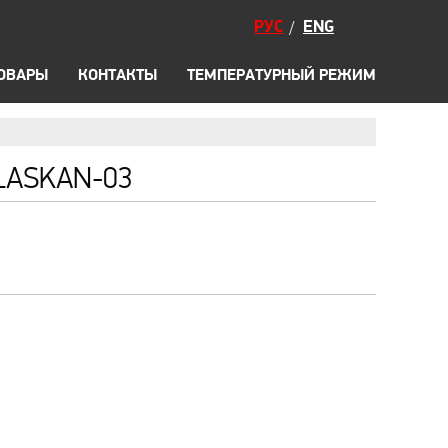
ксессуары
РУС
ENG
/
ромо
А
ЗАБРОДНЫЕ БОТИНКИ
ТОВАРЫ
КОНТАКТЫ
ТЕМПЕРАТУРНЫЙ РЕЖИМ
LASKAN-03