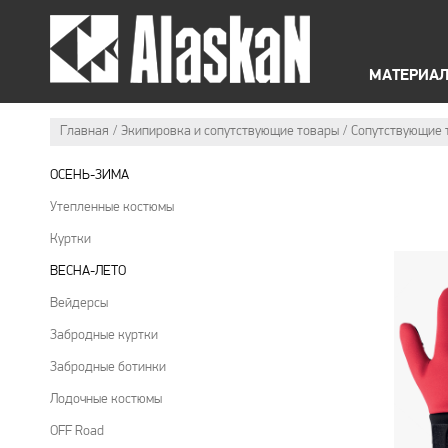
O
Б
ЛЕТНЯЯ ЭКИПИРОВКА
ЗИ
МАТЕРИАЛ
Главная
Экипировка и сопутствующие товары
Cопутствующие 
ОСЕНЬ-ЗИМА
Утепленные костюмы
Куртки
ВЕСНА-ЛЕТО
Вейдерсы
Забродные куртки
Забродные ботинки
Лодочные костюмы
OFF Road