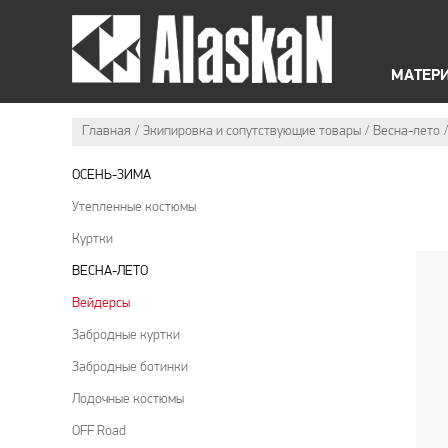
ЛЕТНЯЯ ЭКИПИРОВКА
МАТЕР
Главная
Экипировка и сопутствующие товары
Весна-лето
ОСЕНЬ-ЗИМА
Утепленные костюмы
Куртки
ВЕСНА-ЛЕТО
Вейдерсы
Забродные куртки
Забродные ботинки
Лодочные костюмы
OFF Road