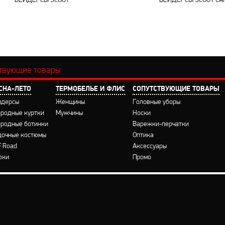
ВЕЙДЕРСЫ SCOUT
ВЕЙДЕРСЫ SCOUT СA
ствующие товары
СНА-ЛЕТО
ТЕРМОБЕЛЬЕ И ФЛИС
CОПУТСТВУЮЩИЕ ТОВАРЫ
йдерсы
Женщины
Головные уборы
бродные куртки
Мужчины
Носки
бродные ботинки
Варежки-перчатки
дочные костюмы
Оптика
F Road
Аксессуары
юки
Промо