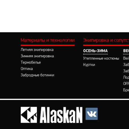
Материалы и технологии
Экипировка и сопут
Летняя экипировка
ОСЕНЬ-ЗИМА
ВЕ
Зимняя экипировка
Утепленные костюмы
Ве
Термобелье
Куртки
За
Оптика
За
Забродные ботинки
Ло
OF
Бр