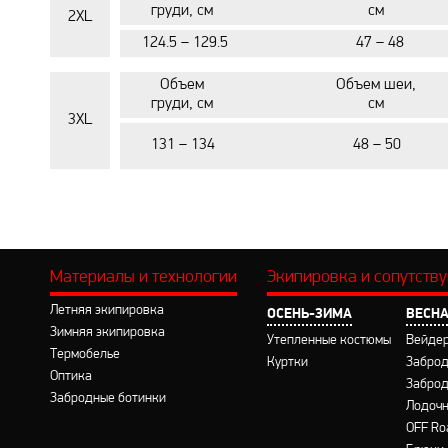
груди, см
см
2XL
124.5 – 129.5
47 – 48
Объем
Объем шеи,
груди, см
см
3XL
131 – 134
48 – 50
Материалы и технологии
Экипировка и сопутств
Летняя экипировка
ОСЕНЬ-ЗИМА
ВЕСНА
Зимняя экипировка
Утепленные костюмы
Вейде
Термобелье
Куртки
Заброд
Оптика
Заброд
Забродные ботинки
Лодочн
OFF Ro